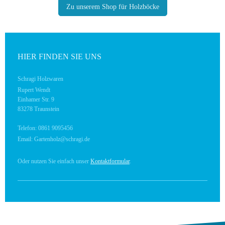
Zu unserem Shop für Holzböcke
HIER FINDEN SIE UNS
Schragi Holzwaren
Rupert Wendt
Einhamer Str. 9
83278 Traunstein
Telefon: 0861 9095456
Email: Gartenholz@schragi.de
Oder nutzen Sie einfach unser
Kontaktformular
.